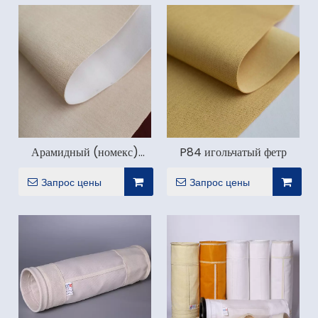
Арамидный (номекс)
P84 игольчатый фетр
игольчатый фетр
Запрос цены
Запрос цены