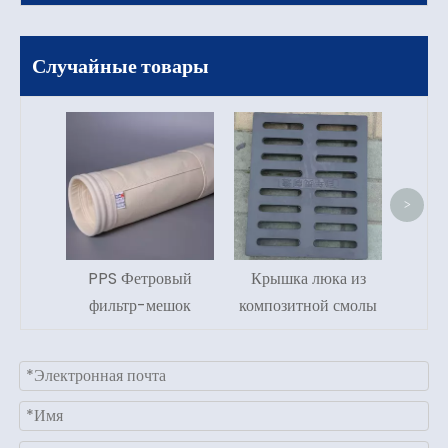
Случайные товары
ткана
д
пыле
>
дл
э
сжи
PPS Фетровый
Крышка люка из
фильтр-мешок
композитной смолы