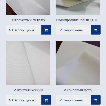
Игольчатый фетр из
Полипропиленовый (ПП)
полиэстера (PE)
игольчатый войлок
Запрос цены
Запрос цены
Антистатический
Акриловый фетр
игольчатый фетр.
Запрос цены
Запрос цены