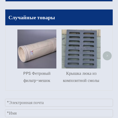
Случайные товары
Фил
сте
ус
>
темп
PPS Фетровый
Крышка люка из
про
фильтр-мешок
композитной смолы
пы