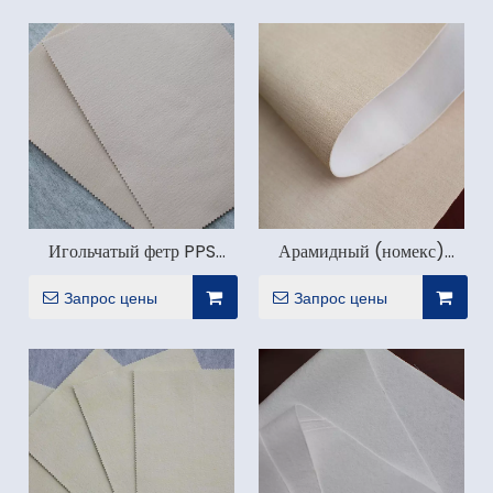
Игольчатый фетр PPS
Арамидный (номекс)
(Ryton)
игольчатый фетр
Запрос цены
Запрос цены