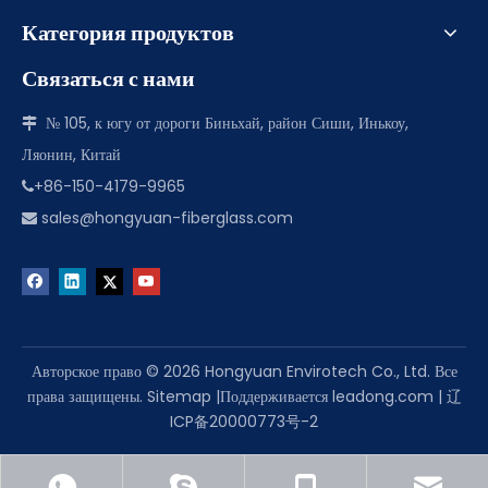
Категория продуктов
Связаться с нами
№ 105, к югу от дороги Биньхай, район Сиши, Инькоу,

Ляонин, Китай
+86-150-4179-9965

sales@hongyuan-fiberglass.com

Авторское право ©
2026
Hongyuan Envirotech Co., Ltd. Все
права защищены.
Sitemap
|Поддерживается
leadong.com
|
辽
ICP备20000773号-2