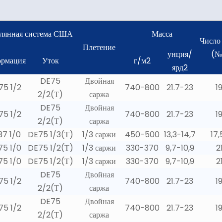
лянная система США
Масса
Число
Плетение
унция/
(№
рмация
Уток
г/м2
ярд2
DE75
Двойная
5 1/2
740-800
21.7-23
1
2/2(Т)
саржа
DE75
Двойная
5 1/2
740-800
21.7-23
1
2/2(Т)
саржа
37 1/0
DE75 1/3(Т)
1/3 саржи
450-500
13,3-14,7
17,
5 1/0
DE75 1/2(Т)
1/3 саржи
330-370
9,7-10,9
2
5 1/0
DE75 1/2(Т)
1/3 саржи
330-370
9,7-10,9
2
DE75
Двойная
5 1/2
740-800
21.7-23
1
2/2(Т)
саржа
DE75
Двойная
5 1/2
740-800
21.7-23
1
2/2(Т)
саржа