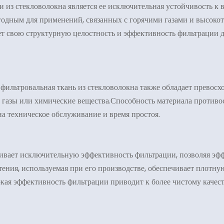
 из стекловолокна является ее исключительная устойчивость к
игодным для применений, связанных с горячими газами и высоко
ет свою структурную целостность и эффективность фильтрации 
фильтровальная ткань из стекловолокна также обладает превосх
е газы или химические вещества.Способность материала против
на техническое обслуживание и время простоя.
чивает исключительную эффективность фильтрации, позволяя эф
етения, используемая при его производстве, обеспечивает плот
ая эффективность фильтрации приводит к более чистому качест