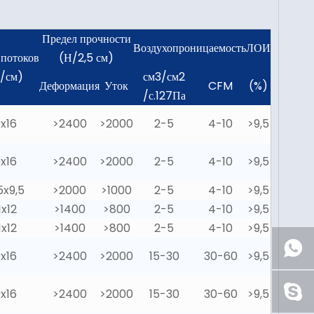
Предел прочности
Воздухопроницаемость
ЛОИ
 потоков
(Н/2,5 см)
/см)
см3/см2
Деформация
Уток
CFM
(%)
/с.127Па
9x16
>2400
>2000
2-5
4-10
>9,5
9x16
>2400
>2000
2-5
4-10
>9,5
5x9,5
>2000
>1000
2-5
4-10
>9,5
1x12
>1400
>800
2-5
4-10
>9,5
1x12
>1400
>800
2-5
4-10
>9,5
9x16
>2400
>2000
15-30
30-60
>9,5
9x16
>2400
>2000
15-30
30-60
>9,5