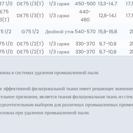
37 1/0
DE75 1/3(Т)
1/3 саржи
450-500
13,3-14,7
17,
E75
440-
DE75 1/3(Т)
1/3 саржи
12,9-14,1
17,
/3(Т)
480
5 1/2
G75 1/2
Двойной уток
540-570
15,9-16,8
2
5 1/0
DE75 1/2(Т)
1/3 саржи
330-370
9,7-10,9
2
5 1/0
DE75 1/2(Т)
1/3 саржи
330-370
9,7-10,9
2
локна в системах удаления промышленной пыли
е эффективной фильтровальной ткани имеет решающее значение
ельное признание, является тканая фильтровальная ткань из ст
предпочтительным выбором для различных промышленных примен
оволокна при удалении промышленной пыли.