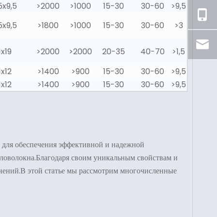
5x9,5
>2000
>1000
15-30
30-60
>9,5
5x9,5
>1800
>1000
15-30
30-60
>3
1x19
>2000
>2000
20-35
40-70
>1,5
1x12
>1400
>900
15-30
30-60
>9,5
1x12
>1400
>900
15-30
30-60
>9,5
 для обеспечения эффективной и надежной
екловолокна.Благодаря своим уникальным свойствам и
ений.В этой статье мы рассмотрим многочисленные