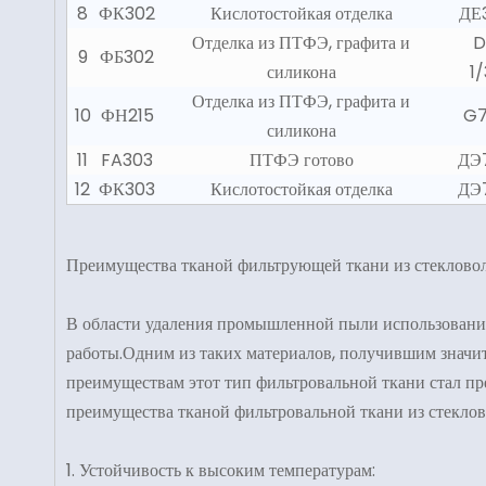
8
ФК302
Кислотостойкая отделка
ДЕ
Отделка из ПТФЭ, графита и
D
9
ФБ302
силикона
1
Отделка из ПТФЭ, графита и
10
ФН215
G7
силикона
11
FA303
ПТФЭ готово
ДЭ7
12
ФК303
Кислотостойкая отделка
ДЭ7
Преимущества тканой фильтрующей ткани из стеклово
В области удаления промышленной пыли использовани
работы.Одним из таких материалов, получившим значит
преимуществам этот тип фильтровальной ткани стал 
преимущества тканой фильтровальной ткани из стекл
1. Устойчивость к высоким температурам: