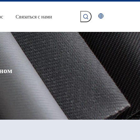
рс
Связаться с нами
кном