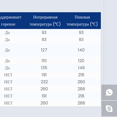
ддерживает
Непрерывная
Пиковая
горение
температура (℃)
температура (℃)
Да
93
93
Да
93
93
Да
127
140
Да
110
120
Да
135
149
НЕТ
191
218
НЕТ
232
260
НЕТ
260
288
НЕТ
191
218
НЕТ
260
288