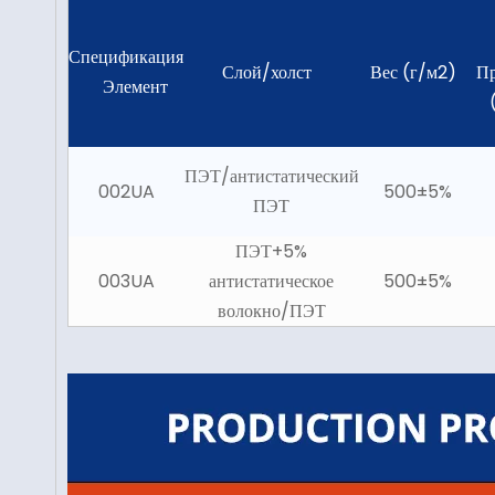
Спецификация
Слой/холст
Вес (г/м2)
Пр
Элемент
ПЭТ/антистатический
002UA
500±5%
ПЭТ
ПЭТ+5%
003UA
антистатическое
500±5%
волокно/ПЭТ