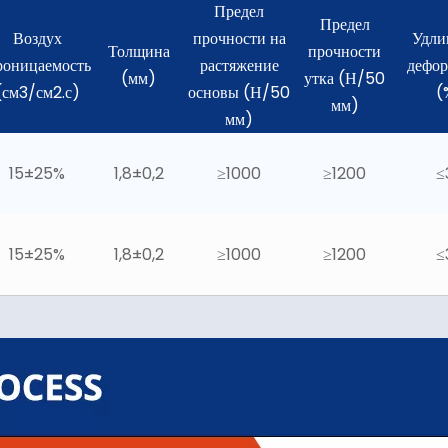
Предел
Предел
Воздух
прочности на
Удли
Толщина
прочности
оницаемость
растяжение
дефо
(мм)
утка (Н/50
(см3/см2.с)
основы (Н/50
(
мм)
мм)
15±25%
1,8±0,2
≥1000
≥1200
≤
15±25%
1,8±0,2
≥1000
≥1200
≤