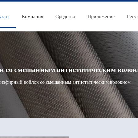
укты
Компания
Средство
Приложение
Ресу
 со смешанным антистатическим воло
иэфирный войлок со смешанным антистатическим волокном