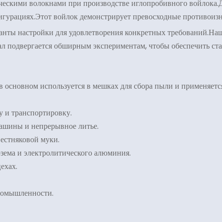
ескими волокнами при производстве иглопробивного войлока.Д
фигурациях.Этот войлок демонстрирует превосходные противоиз
анты настройки для удовлетворения конкретных требований.Наш
ал подвергается обширным экспериментам, чтобы обеспечить ста
в основном используется в мешках для сбора пыли и применяетс
у и транспортировку.
машины и непрерывное литье.
вестняковой муки.
озема и электролитического алюминия.
ехах.
промышленности.