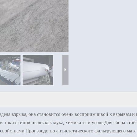
ела взрыва, она становится очень восприимчивой к взрывам и 
для таких типов пыли, как мука, химикаты и уголь.Для сбора эт
свойствами.Производство антистатического фильтрующего матер