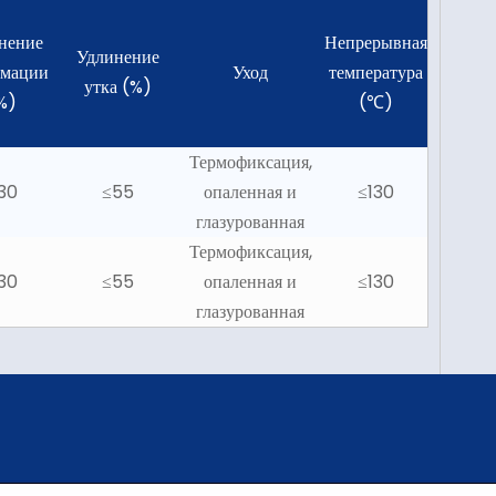
нение
Непрерывная
Удлинение
рмации
Уход
температура
утка (%)
%)
(℃)
Термофиксация,
30
≤55
опаленная и
≤130
глазурованная
Термофиксация,
30
≤55
опаленная и
≤130
глазурованная