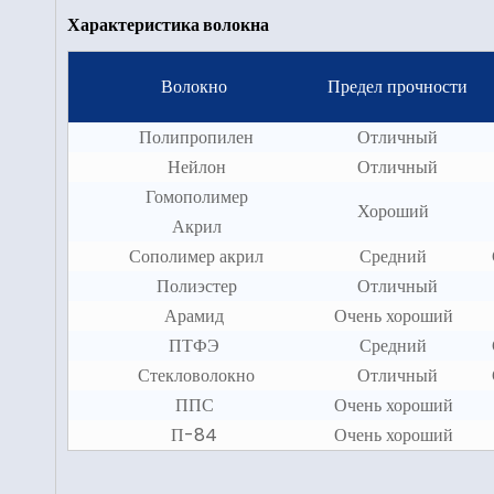
Характеристика волокна
Волокно
Предел прочности
Полипропилен
Отличный
Нейлон
Отличный
Гомополимер
Хороший
Акрил
Сополимер акрил
Средний
Полиэстер
Отличный
Арамид
Очень хороший
ПТФЭ
Средний
Стекловолокно
Отличный
ППС
Очень хороший
П-84
Очень хороший