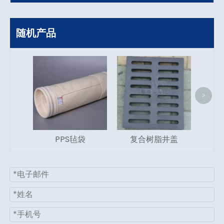
随机产品
水泥
钢铁
>
PPS毡袋
复合树脂井盖