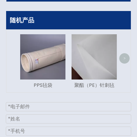
随机产品
聚丙烯
>
PPS毡袋
聚酯（PE）针刺毡