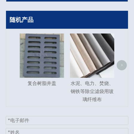
随机产品
粉尘
>
复合树脂井盖
水泥、电力、焚烧、
钢铁等除尘滤袋用玻
璃纤维布