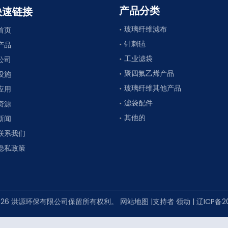
产品分类
快速链接
玻璃纤维滤布
首页
针刺毡
产品
工业滤袋
公司
聚四氟乙烯产品
设施
玻璃纤维其他产品
应用
滤袋配件
资源
其他的
新闻
联系我们
隐私政策
026
洪源环保有限公司保留所有权利。
网站地图
|支持者
领动
|
辽ICP备2