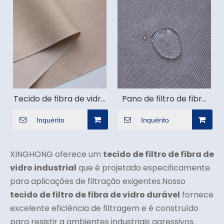
Tecido de fibra de vidro
Pano de filtro de fibra
de ar reverso 9 onças
de vidro resistente a
para coletor de pó
altas temperaturas
Inquérito
Inquérito
para coletor de poeira
industrial
XINGHONG oferece um
tecido de filtro de fibra de
vidro industrial
que é projetado especificamente
para aplicações de filtração exigentes.Nosso
tecido de filtro de fibra de vidro durável
fornece
excelente eficiência de filtragem e é construído
para resistir a ambientes industriais agressivos.