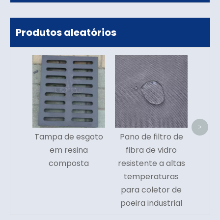
Produtos aleatórios
Tecid
vidro
>
Tampa de esgoto
Pano de filtro de
em resina
fibra de vidro
composta
resistente a altas
temperaturas
para coletor de
poeira industrial