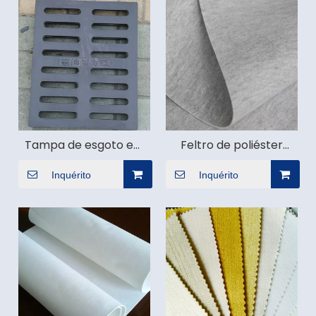
Tampa de esgoto em
Feltro de poliéster
resina composta
misturado com fibra
antiestática misturada
Inquérito
Inquérito