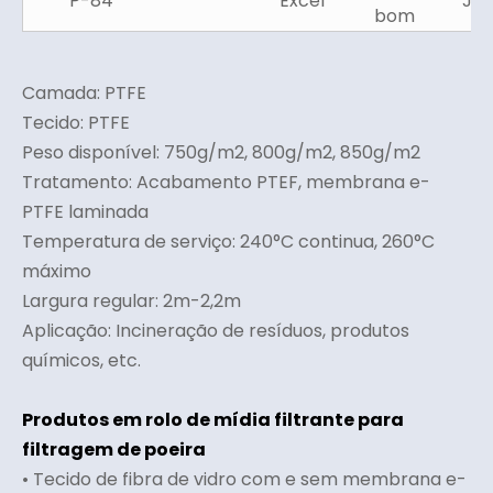
P-84
Excel
Ju
bom
Camada: PTFE
Tecido: PTFE
Peso disponível: 750g/m2, 800g/m2, 850g/m2
Tratamento: Acabamento PTEF, membrana e-
PTFE laminada
Temperatura de serviço: 240°C continua, 260°C
máximo
Largura regular: 2m-2,2m
Aplicação: Incineração de resíduos, produtos
químicos, etc.
Produtos em rolo de mídia filtrante para
filtragem de poeira
• Tecido de fibra de vidro com e sem membrana e-