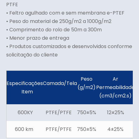
PTFE
• Feltro agulhado com e sem membrana e-PTEF
• Peso do material de 250g/m2 a 1000g/m2
• Comprimento do rolo de 50m a 300m
• Menor prazo de entrega
• Produtos customizados e desenvolvidos conforme
solicitação do cliente
Peso
Ar
Especificações
Camada/Tela
E
(g/m2)
Permeabilidade
Item
(cm3/cm2.s)
600KY
PTFE/PTFE
750±5%
12±25%
600 km
PTFE/PTFE
750±5%
4±25%