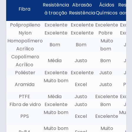
Resistência
Abrasão
Ácidos
Resis
Fibra
à tracção
Resistência
Químicos
aos á
Polipropileno
Excelente
Excelente
Excelente
Exce
Nylon
Excelente
Excelente
Pobre
Exce
Homopolímero
Muito
Bom
Bom
Ju
Acrílico
bom
Copolímero
Média
Justo
Bom
Ju
Acrílico
Poliéster
Excelente
Excelente
Justo
Ju
Muito bom
Aramida
Excel
Justo
Po
PTFE
Média
Justo
Excelente
Exce
Fibra de vidro
Excelente
Justo
Bom
Ju
Muito bom
Muit
PPS
Excel
Excelente
Muito bom
Muito