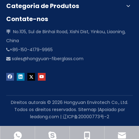
Categoria de Produtos
Contate-nos
No.105, Sul de Binhai Road, Xishi Dist, Yinkou, Liaoning,

China
+86-150-4179-9965

sales@hongyuan-fiberglass.com

Direitos autorais ©
2026
Hongyuan Envirotech Co., Ltd.
Todos os direitos reservados.
Sitemap
|Apoiado por
leadong.com
|
辽ICP备20000773号-2