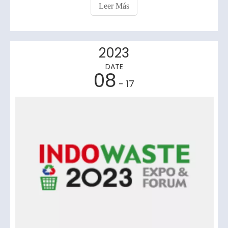
limpieza del polvo del recolector de polvo.Se deben
Leer Más
seguir los siguientes principios al seleccionar:⑴ El
rendimiento del filtro
2023
DATE
08
- 17