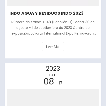
INDO AGUA Y RESIDUOS INDO 2023
Número de stand: BF 48 (Pabellón C) Fecha: 30 de
agosto - 1 de septiembre de 2023 Centro de
exposición: Jakarta International Expo Kemayoran,
Yakarta-Indonesia Dirección: Jalan H Jl.Benyamin
Suaeb, RW.7, Gn.Sahari Utara, Kecamatan Sawah
Leer Más
Besar, Jkt Utara, Daerah Khusus Ibukota Yakarta
10720
2023
DATE
08
- 17