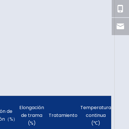
Elongación
Temperatura
ión de
de trama
Tratamiento
continua
ión（%）
(%)
(℃)