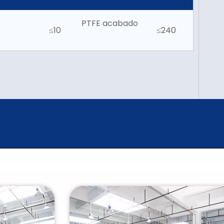
PTFE acabado
≤10
≤240