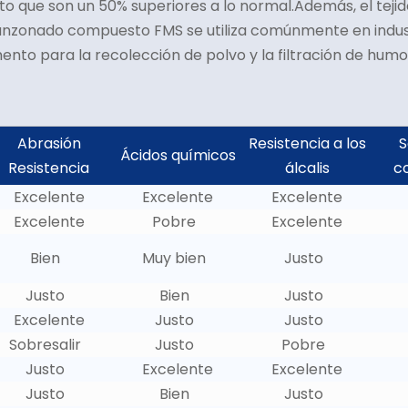
o que son un 50% superiores a lo normal.Además, el tejido
punzonado compuesto FMS se utiliza comúnmente en indust
mento para la recolección de polvo y la filtración de hum
Abrasión
Resistencia a los
S
Ácidos químicos
Resistencia
álcalis
c
Excelente
Excelente
Excelente
Excelente
Pobre
Excelente
Bien
Muy bien
Justo
Justo
Bien
Justo
Excelente
Justo
Justo
Sobresalir
Justo
Pobre
Justo
Excelente
Excelente
Justo
Bien
Justo