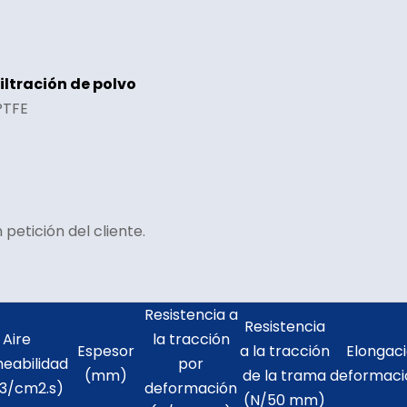
iltración de polvo
PTFE
petición del cliente.
Resistencia a
Resistencia
Aire
la tracción
Espesor
a la tracción
Elongac
eabilidad
por
(mm)
de la trama
deformac
3/cm2.s)
deformación
(N/50 mm)