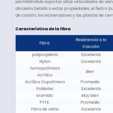
permitiéndole soportar altas velocidades de vient
abrasión.Debido a estas propiedades, el fieltro 
de carbón, los incineradores y las plantas de ce
Característica de la fibra
Resistencia a la
Fibra
tracción
polipropileno
Excelente
Nylon
Excelente
homopolímero
Bien
Acrílico
Acrílico Copolímero
Promedio
Poliéster
Excelente
aramida
Muy bien
PTFE
Promedio
Fibra de vidrio
Excelente