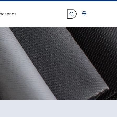
áctenos