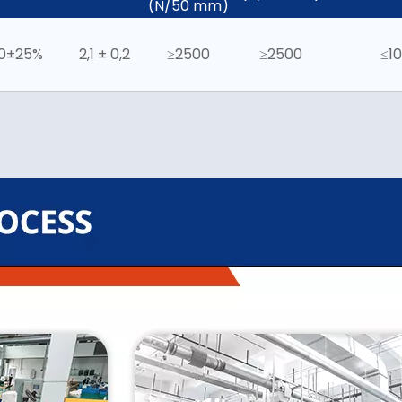
(N/50 mm)
0±25%
2,1 ± 0,2
≥2500
≥2500
≤10