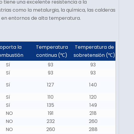
 tiene una excelente resistencia a la
rias como la metalurgia, la química, las calderas
o en entornos de alta temperatura.
oporta la
Temperatura
Temperatura de
ombustión
continua (℃)
sobretensión (℃)
Sí
93
93
Sí
93
93
Sí
127
140
Sí
110
120
Sí
135
149
NO
191
218
NO
232
260
NO
260
288