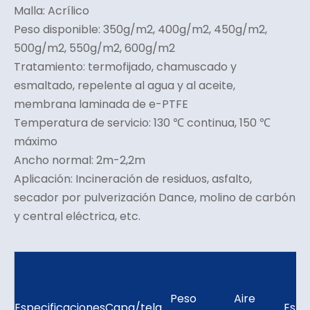
Malla: Acrílico
Peso disponible: 350g/m2, 400g/m2, 450g/m2,
500g/m2, 550g/m2, 600g/m2
Tratamiento: termofijado, chamuscado y
esmaltado, repelente al agua y al aceite,
membrana laminada de e-PTFE
Temperatura de servicio: 130 ℃ continua, 150 ℃
máximo
Ancho normal: 2m-2,2m
Aplicación: Incineración de residuos, asfalto,
secador por pulverización Dance, molino de carbón
y central eléctrica, etc.
Peso
Aire
Especificaciones
Capa/tela
Espe