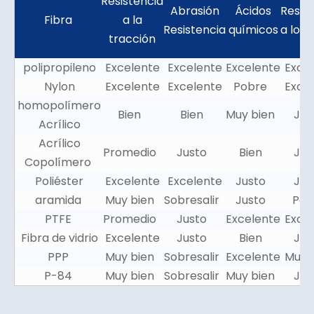
Resistencia
Abrasión
Ácidos
Resis
Fibra
a la
Resistencia
químicos
a los á
tracción
polipropileno
Excelente
Excelente
Excelente
Exce
Nylon
Excelente
Excelente
Pobre
Exce
homopolímero
Bien
Bien
Muy bien
Ju
Acrílico
Acrílico
Promedio
Justo
Bien
Ju
Copolímero
Poliéster
Excelente
Excelente
Justo
Ju
aramida
Muy bien
Sobresalir
Justo
Po
PTFE
Promedio
Justo
Excelente
Exce
Fibra de vidrio
Excelente
Justo
Bien
Ju
PPP
Muy bien
Sobresalir
Excelente
Muy 
P-84
Muy bien
Sobresalir
Muy bien
Ju