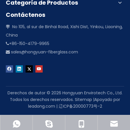
Categoría de Productos
Contáctenos
No 105, al sur de Binhai Road, Xishi Dist, Yinkou, Liaoning,

China
+86-150-4179-9965

sales@hongyuan-fiberglass.com

Derechos de autor ©
2026
Hongyuan Envirotech Co., Ltd.
Todos los derechos reservados.
Sitemap
|Apoyado por
leadong.com
|
辽ICP备20000773号-2