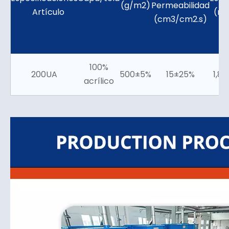
(g/m2)
Permeabilidad
Artículo
(m
(cm3/cm2.s)
100%
200UA
500±5%
15±25%
1,8±
acrílico