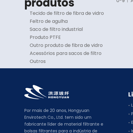
produtos
0-9
Tecido de filtro de fibra de vidro
Feltro de agulha
Saco de filtro industrial
Produto PTFE
Outro produto de fibra de vidro
Acessórios para sacos de filtro
Outros
L
Por mais de 20 anos, Hongyuan
Envirotech Co., Ltd. tem sido um
fabricante líder de material filtrante e
bolsas filtrantes para a indústria de