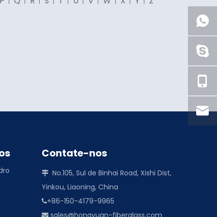
P
Q
R
S
T
U
V
W
X
Y
Z
os
Contate-nos
idro
No.105, Sul de Binhai Road, Xishi Dist,

Yinkou, Liaoning, China
+86-150-4179-9965

sales@hongyuan-fiberglass.com
