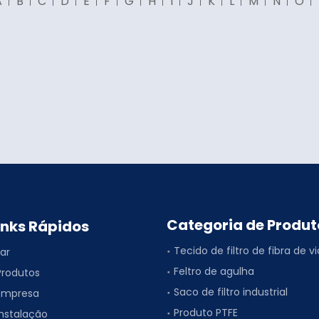
A
B
C
D
E
F
G
H
I
J
K
L
M
N
O
Categoria de Produt
inks Rápidos
Tecido de filtro de fibra de v
Lar
Feltro de agulha
Produtos
Saco de filtro industrial
Empresa
Produto PTFE
Instalação