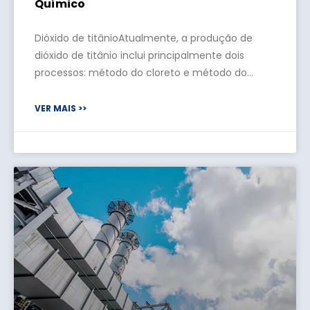
Químico
Dióxido de titânioAtualmente, a produção de
dióxido de titânio inclui principalmente dois
processos: método do cloreto e método do
ácido sulfúrico.A maior parte do TiO2 calcinado
pelo método do ácido sulfúrico é o agregado de
VER MAIS >>
partículas de pigmento, o que é difícil de atender
aos requisitos das aplicações industriais atuais.