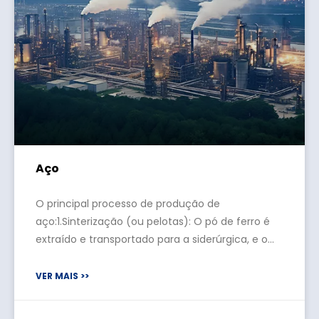
Aço
O principal processo de produção de
aço:1.Sinterização (ou pelotas): O pó de ferro é
extraído e transportado para a siderúrgica, e o
ferro é obtido a partir do pó de ferro por fundição
em alto-forno.Para se adaptar à fundição do
VER MAIS >>
alto-forno, o pó de ferro deve primeiro ser
processado em blocos, que