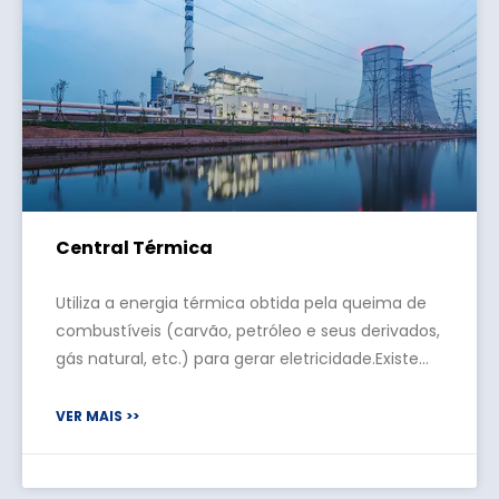
Central Térmica
Utiliza a energia térmica obtida pela queima de
combustíveis (carvão, petróleo e seus derivados,
gás natural, etc.) para gerar eletricidade.Existem
dois tipos principais de grupos geradores para
geração de energia térmica: usando caldeiras
VER MAIS >>
para gerar vapor de alta temperatura e alta
pressão para girar impulsivamente o st