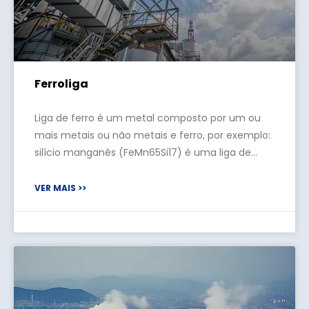
Ferroliga
Liga de ferro é um metal composto por um ou
mais metais ou não metais e ferro, por exemplo:
silício manganês (FeMn65Si17) é uma liga de
silício (Si) e manganês (Mn).A ferroliga é uma
importante matéria-prima para a siderurgia e
VER MAIS >>
fundição de aço, que pode alterar as
propriedades físicas e químicas do