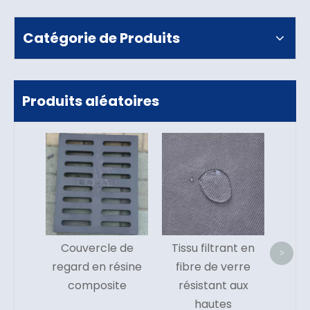
Catégorie de Produits
Produits aléatoires
tissu 
pour 
pou
cime
incin
Couvercle de
Tissu filtrant en
>
regard en résine
fibre de verre
composite
résistant aux
hautes