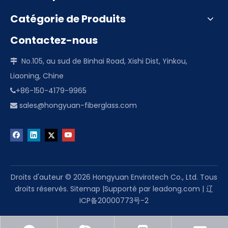
Catégorie de Produits
Contactez-nous
No.105, au sud de Binhai Road, Xishi Dist, Yinkou,

Liaoning, Chine
+86-150-4179-9965

sales@hongyuan-fiberglass.com

Droits d'auteur ©
2026
Hongyuan Envirotech Co., Ltd. Tous
droits réservés.
Sitemap
|Supporté par
leadong.com
|
辽
ICP备20000773号-2