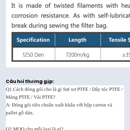
Câu hỏi thường gặp:
Q1.Cách đóng gói cho là gì
Sợi xơ PTFE / Dây tóc PTFE /
Màng PTFE / Vải PTFE
?
A: Đóng gói tiêu chuẩn xuất khẩu với
hộp carton và
pallet gỗ dán.
Q2.MOQ cho mỗi loại là gì?