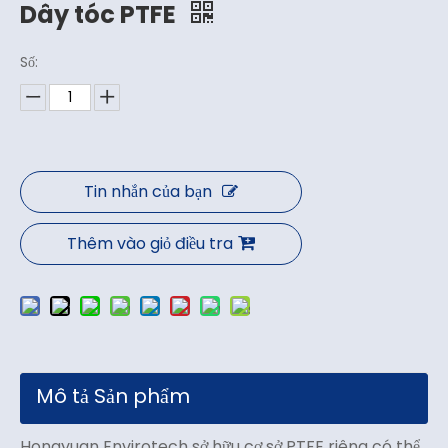
Dây tóc PTFE
Số:
Tin nhắn của bạn
Thêm vào giỏ điều tra
Mô tả Sản phẩm
Hongyuan Envirotech sở hữu cơ sở PTFE riêng có thể