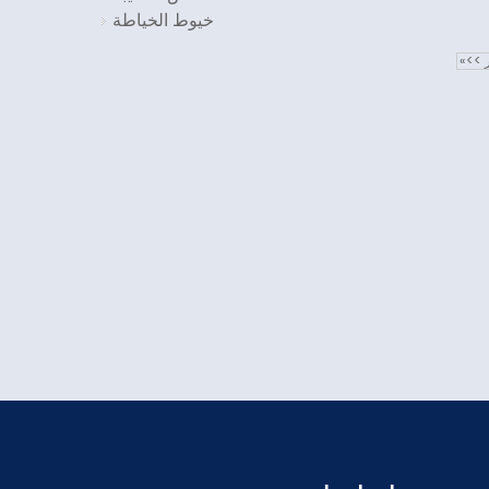
خيوط الخياطة
ر >>»