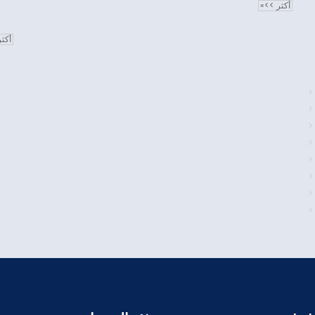
أكثر >>»
أكث