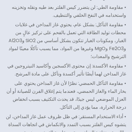
• مقاومة الطي: لن يتضرر كيس الفلتر بعد طيه ونقله وتخزينه
واستخدامه في النفخ الخلفي والتنظيف.
• مقاومة التآكل: بشكل عام، يحتوي غاز المداخن في غلايات
محطات توليد الطاقة التي تعمل بالفحم على تركيز عالٍ من
الغبار، ومكونات الغبار تتكون بشكل أساسي من SiO2 وAl2O3
وFe2O3 وMgO وغيرها من المواد، مما يسبب تآكلًا معينًا لمواد
الترشيح والمعدات؛
• مقاومة الأكسدة: إن محتوى الأكسجين وأكاسيد النيتروجين في
غاز المداخن لهما أيضًا تأثير أكسدة وتآكل على مادة المرشح.
• مقاومة التآكل الحمضي: نظرًا لأن غاز المداخن يحتوي على
بخار الماء والغاز الحمضي، فعندما يتم إغلاق الفرن للصيانة أو أن
العزل الموضعي ليس جيدًا، قد يحدث التكثيف بسبب انخفاض
درجة الحرارة، مما يؤدي إلى التآكل.
• أداء الاستخدام المستقر: في ظل ظروف عمل غاز المداخن، لن
يتشوه كيس الفلتر بسبب التمدد والانكماش في اتجاهات السداة