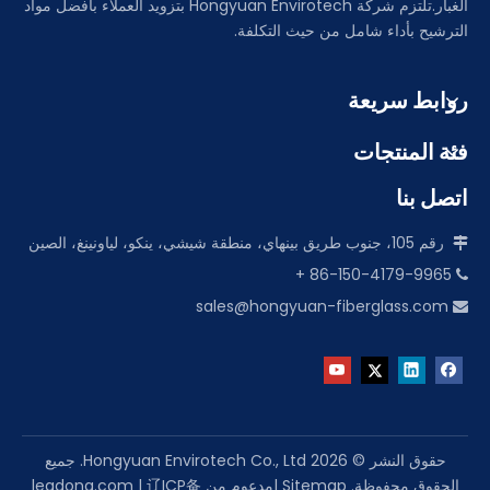
الغبار.تلتزم شركة Hongyuan Envirotech بتزويد العملاء بأفضل مواد
الترشيح بأداء شامل من حيث التكلفة.
روابط سريعة
فئة المنتجات
اتصل بنا
رقم 105، جنوب طريق بينهاي، منطقة شيشي، ينكو، لياونينغ، الصين

86-150-4179-9965 +

sales@hongyuan-fiberglass.com

حقوق النشر ©
2026
Hongyuan Envirotech Co., Ltd. جميع
الحقوق محفوظة.
Sitemap
|مدعوم من
辽ICP备
|
leadong.com