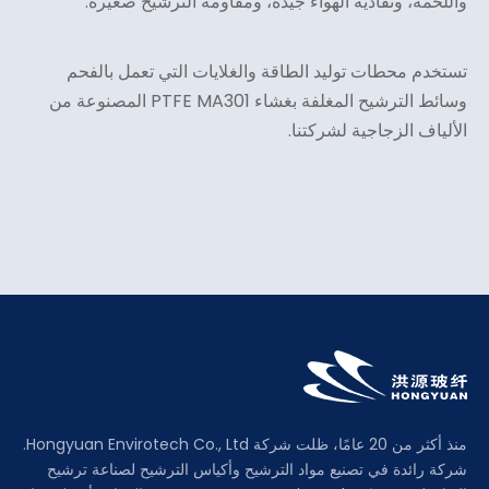
واللحمة، ونفاذية الهواء جيدة، ومقاومة الترشيح صغيرة.
تستخدم محطات توليد الطاقة والغلايات التي تعمل بالفحم
وسائط الترشيح المغلفة بغشاء PTFE MA301 المصنوعة من
الألياف الزجاجية لشركتنا.
منذ أكثر من 20 عامًا، ظلت شركة Hongyuan Envirotech Co., Ltd.
شركة رائدة في تصنيع مواد الترشيح وأكياس الترشيح لصناعة ترشيح