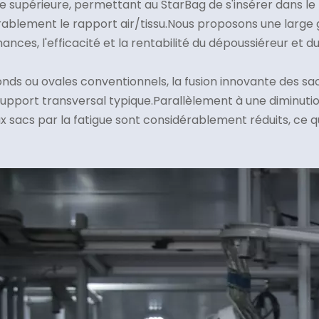
upérieure, permettant au StarBag de s'insérer dans le m
blement le rapport air/tissu.Nous proposons une large g
ances, l'efficacité et la rentabilité du dépoussiéreur et
ronds ou ovales conventionnels, la fusion innovante des sacs
 support transversal typique.Parallèlement à une diminuti
 sacs par la fatigue sont considérablement réduits, ce q